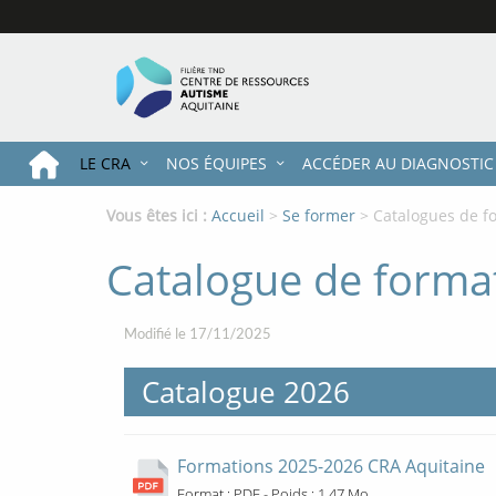
Accéder
Accéder
Accéder
au
au
au
contenu
menu
pied
principal
principal
de
page
LE CRA
NOS ÉQUIPES
ACCÉDER AU DIAGNOSTIC
Vous êtes ici :
Fil
Accueil
Se former
Catalogues de f
d'ariane
Catalogue de forma
Modifié le 17/11/2025
Catalogue 2026
Formations 2025-2026 CRA Aquitaine
O
Format : PDF - Poids : 1.47 Mo