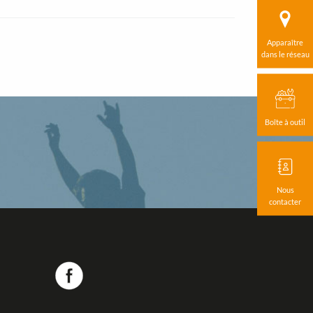
Apparaître
dans le réseau
Boîte à outil
Nous
contacter