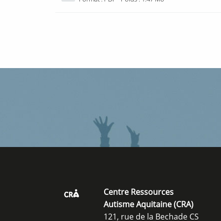
u
v
e
r
t
u
r
e
n
o
u
v
e
l
l
e
Centre Ressources
f
Autisme Aquitaine (CRA)
e
121, rue de la Bechade CS