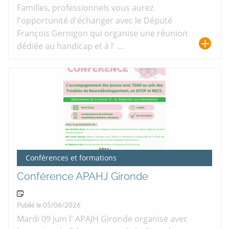
Familles, professionnels vous aurez
l'opportunité d'échanger avec le Député
François Gernigon qui organise une réunion
dédiée au handicap et à l' ...
Conférences et formations
Conférence APAHJ Gironde
09 Jun 2026
Publié le 05/06/2026
Mardi 09 juin l' APAJH Gironde organise avec