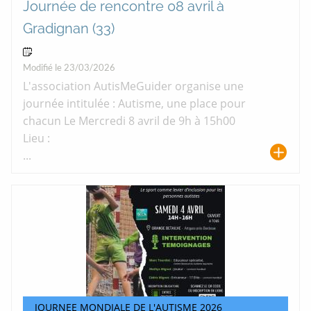
Journée de rencontre 08 avril à
Gradignan (33)
08 Avr 2026
Modifié le 23/03/2026
L'association AutisMeGuider organise une
journée intitulée : Autisme, une place pour
chacun Le Mercredi 8 avril de 9h à 15h00
Lieu :
...
JOURNEE MONDIALE DE L'AUTISME 2026