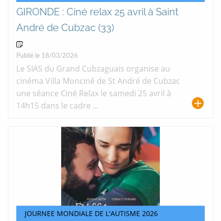
GIRONDE : Ciné relax 25 avril à Saint
André de Cubzac (33)
25 Avr 2026
Publié le 18/03/2026
Le SIAS du Grand Cubzaguais organise au
cinéma Villa Monciné de St André de Cubzac
une séance Ciné Relax le samedi 25 avril à
14h15 dans le cadre ...
JOURNEE MONDIALE DE L'AUTISME 2026