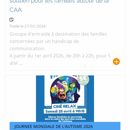
soutien pour les familles autour de la
CAA
29 Avr 2026
Publié le 27/01/2026
Groupe d'entraide à destination des familles
concernées par un handicap de
communication.
A partir du 1er avril 2026, de 20h à 22h, pour 5
atel ...
JOURNEE MONDIALE DE L'AUTISME 2026