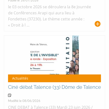
Publié le 16/07/2026
le 03 octobre 2026 se déroulera la 8e Journée
de Conférences Arapi qui aura lieu à
Fondettes (37230). Le thème cette année :
« Droit à l ...
Actualités
Ciné débat Talence (33) Dôme de Talence
23 Jun 2026
Modifié le 08/06/2026
CINE DEBAT à Talence (33) Mardi 23 juin 2026 /