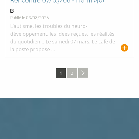
Rencontre 07/03/06 - Herm (40)
07 Mar 2026
Publié le 03/03/2026
L’autisme, les troubles du neuro-
développement, les idées reçues, les réalités
du quotidien… Le samedi 07 mars, Le café de
la poste propose ...
Pagination
1
2
Page
Page
Page
suivante
courante