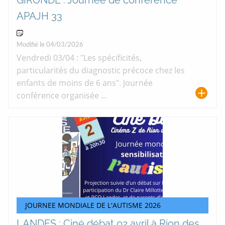
APAJH 33
03 Avr 2026
Modifié le 04/03/2026
Vendredi 03/04 : "Les spécificités,
particularités du diagnostic précoce chez les
enfants de moins de 6 ans". Journée
conférence organisée ...
JOURNEE MONDIALE DE L'AUTISME 2026
LANDES : Ciné débat 02 avril à Rion des