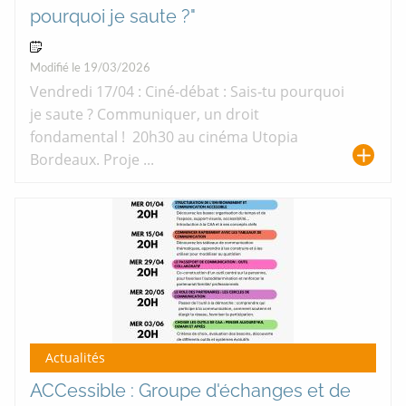
pourquoi je saute ?"
17 Avr 2026 > 21 Avr 2026
Modifié le 19/03/2026
Vendredi 17/04 : Ciné‑débat : Sais‑tu pourquoi
je saute ? Communiquer, un droit
fondamental ! 20h30 au cinéma Utopia
Bordeaux. Proje ...
Actualités
ACCessible : Groupe d'échanges et de