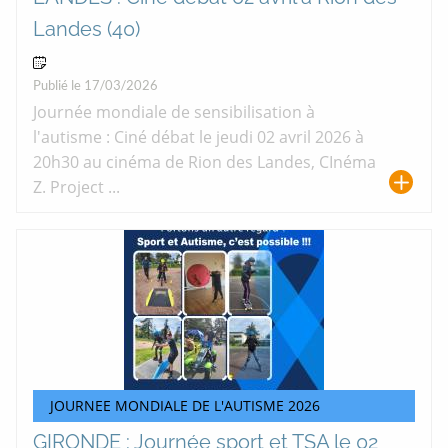
Landes (40)
02 Avr 2026
Publié le 17/03/2026
Journée mondiale de sensibilisation à
l'autisme : Ciné débat le jeudi 02 avril 2026 à
20h30 au cinéma de Rion des Landes, CInéma
Z. Project ...
JOURNEE MONDIALE DE L'AUTISME 2026
GIRONDE : Journée sport et TSA le 02