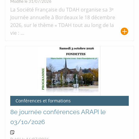
Modifié le 31/07/2026
La Société Française du TDAH organise sa 3ᵉ
Journée annuelle à Bordeaux le 18 décembre
2026, sur le thème « TDAH tout au long de la
vie : ...
Conférences et formations
8e journée conférences ARAPI le
03/10/2026
03 Oct 2026