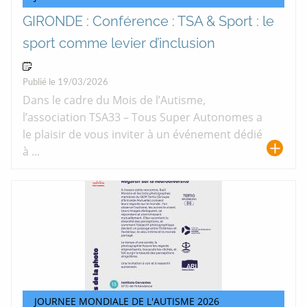
GIRONDE : Conférence : TSA & Sport : le
sport comme levier d’inclusion
04 Avr 2026
Publié le 19/03/2026
Dans le cadre du Mois de l’Autisme,
l’association TSA33 – Tous Super Autonomes a
le plaisir de vous inviter à un événement dédié
à ...
JOURNEE MONDIALE DE L'AUTISME 2026