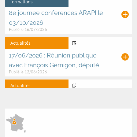
formations
0
0
0
0
0
0
2
2
2
2
2
2
8e journée conférences ARAPI le
6
6
6
6
6
6
03/10/2026
Publié le 16/07/2026
Actualités
17 Jun 2026
17/06/2026 : Réunion publique
avec François Gernigon, député
Publié le 12/06/2026
Actualités
23 Jun 2026
Ciné débat Talence (33) Dôme de
Talence
Modifié le 08/06/2026
Conférences et
09 Jun 2026
formations