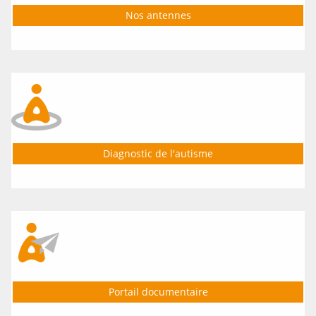
Nos antennes
Conférence APAHJ Gironde
Publié le 05/06/2026
JOURNEE MONDIALE DE
02 Avr 2026
L'AUTISME 2026
GIRONDE : Journée sport et TSA
le 02 avril, Gradignan (33)
Publié le 20/03/2026
Diagnostic de l'autisme
JOURNEE MONDIALE DE
04 Avr 2026
L'AUTISME 2026
GIRONDE : Conférence : TSA &
Sport : le sport comme levier
d’inclusion
Publié le 19/03/2026
Portail documentaire
JOURNEE MONDIALE DE
25 Avr 2026
L'AUTISME 2026