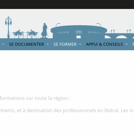
SE DOCUMENTER
SE FORMER
APPUI & CONSEILS
ormations sur toute la région :
ments, et à destination des professionnels en libéral. Les i