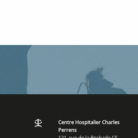
Centre Hospitalier Charles
Perrens
121, rue de la Bechade CS