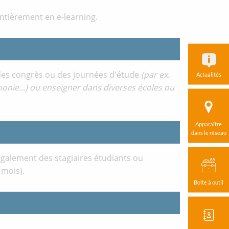
entièrement en e-learning.
 des congrès ou des journées d'étude
(par ex.
Actualités
honie...) ou enseigner dans diverses écoles ou
Apparaître
dans le réseau
 également des stagiaires étudiants ou
 mois).
Boîte à outil