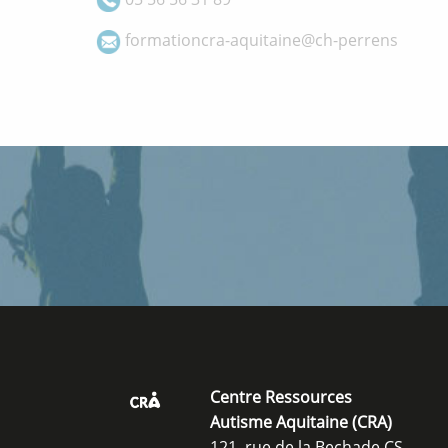
formationcra-aquitaine@ch-perrens
Centre Ressources
Autisme Aquitaine (CRA)
121, rue de la Bechade CS