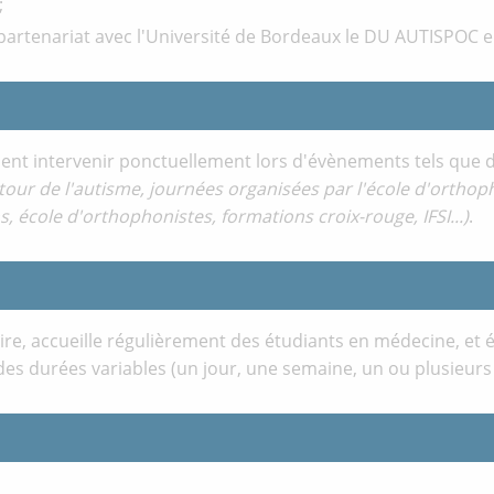
;
 partenariat avec l'Université de Bordeaux le DU AUTISPOC 
ment intervenir ponctuellement lors d'évènements tels que
tour de l'autisme, journées organisées par l'école d'orthop
 école d'orthophonistes, formations croix-rouge, IFSI...)
.
taire, accueille régulièrement des étudiants en médecine, et
es durées variables (un jour, une semaine, un ou plusieurs