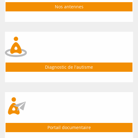
Nos antennes
Conférence APAHJ Gironde
Publié le 05/06/2026
JOURNEE MONDIALE DE
02 Avr 2026
L'AUTISME 2026
GIRONDE : Journée sport et TSA
le 02 avril, Gradignan (33)
Publié le 20/03/2026
Diagnostic de l'autisme
JOURNEE MONDIALE DE
04 Avr 2026
L'AUTISME 2026
GIRONDE : Conférence : TSA &
Sport : le sport comme levier
d’inclusion
Publié le 19/03/2026
Portail documentaire
JOURNEE MONDIALE DE
25 Avr 2026
L'AUTISME 2026