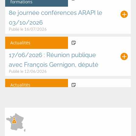
formations
0
0
0
0
0
0
2
2
2
2
2
2
8e journée conférences ARAPI le
6
6
6
6
6
6
03/10/2026
Publié le 16/07/2026
Actualités
17 Jun 2026
17/06/2026 : Réunion publique
avec François Gernigon, député
Publié le 12/06/2026
Actualités
23 Jun 2026
Ciné débat Talence (33) Dôme de
Talence
Modifié le 08/06/2026
Conférences et
09 Jun 2026
formations