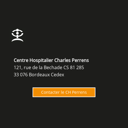
Centre Hospitalier Charles Perrens
121, rue de la Bechade CS 81 285
33 076 Bordeaux Cedex
Contacter le CH Perrens
O
u
v
e
r
t
u
r
e