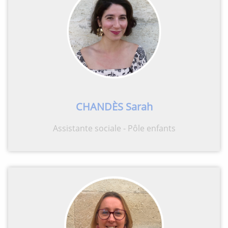
CHAND
È
S
Sarah
Assistante sociale - Pôle enfants