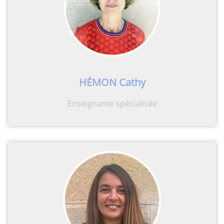
H
É
MON Cathy
Enseignante spécialisée