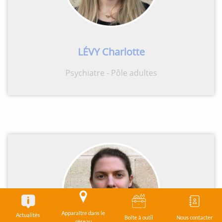
LÉVY Charlotte
Psychiatre - Pôle adultes
Apparaître dans le
Actualités
Boîte à outil
Nous contacter
réseau