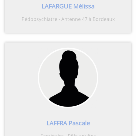
LAFARGUE Mélissa
Pédopsychiatre - Antenne 47 à Bordeaux
LAFFRA Pascale
Secrétaire - Pôle adultes