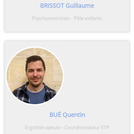
BRISSOT Guillaume
Psychomotricien - Pôle enfants
BU
É
Quentin
Ergothérapeute - Coordonnateur ETP