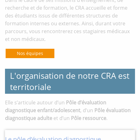
recherche et de formation, le CRA accueille et forme
des étudiants issus de différentes structures de
formation internes ou externes. Ainsi, durant votre
parcours, vous rencontrerez ces stagiaires médicaux
et non médicaux.
Nos équipes
L'organisation de notre CRA est
territoriale
Elle s’articule autour d’un
Pôle d’évaluation
diagnostique enfant/adolescent
, d’un
Pôle évaluation
diagnostique adulte
et d’un
Pôle ressource
.
Le pôle d’évaluation diagnostique