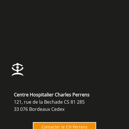
Centre Hospitalier Charles Perrens
121, rue de la Bechade CS 81 285
33 076 Bordeaux Cedex
Contacter le CH Perrens
O