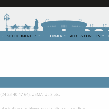
SE DOCUMENTER
SE FORMER
APPUI & CONSEILS
e
(24-33-40-47-64), UEMA, ULIS etc.
scolarisation des élèves en situation de handicap