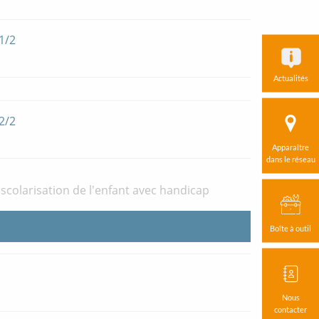
1/2
Actualités
2/2
Apparaître
dans le réseau
olarisation de l'enfant avec handicap
Boîte à outil
Nous
contacter