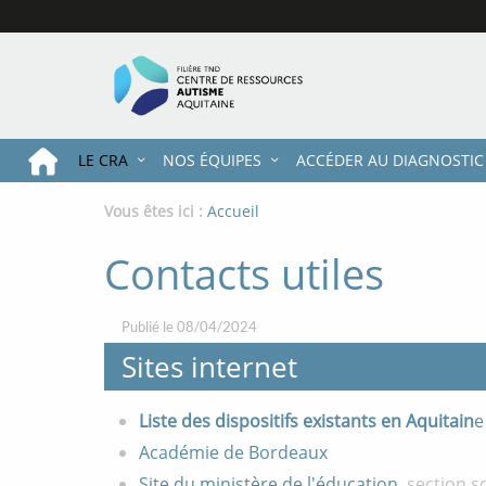
Accéder
Accéder
Accéder
au
au
au
contenu
menu
pied
principal
principal
de
page
LE CRA
NOS ÉQUIPES
ACCÉDER AU DIAGNOSTIC
Vous êtes ici :
Fil
Accueil
d'ariane
Contacts utiles
Publié le 08/04/2024
Sites internet
Liste des dispositifs existants en Aquitain
Académie de Bordeaux
Site du ministère de l'éducation
, section 