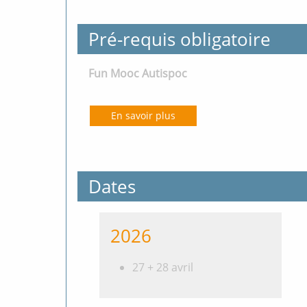
Pré-requis obligatoire
Fun Mooc Autispoc
En savoir plus
Dates
2026
27 + 28 avril