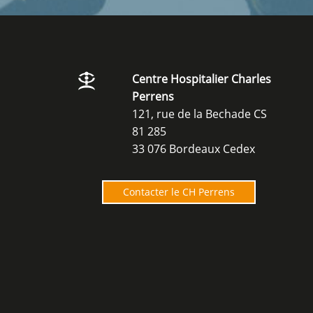
Centre Hospitalier Charles
Perrens
121, rue de la Bechade CS
81 285
33 076 Bordeaux Cedex
Contacter le CH Perrens
O
u
v
e
r
t
u
r
e
n
o
u