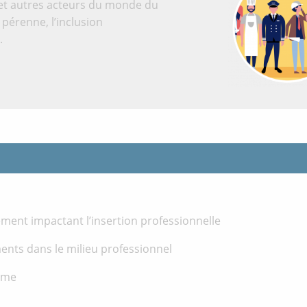
et autres acteurs du monde du
 pérenne, l’inclusion
.
ement impactant l’insertion professionnelle
nts dans le milieu professionnel
isme